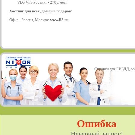
VDS VPS хостинг - 270р/мес.
Хостинг для всех, домен в подарок!
Офис - Россия, Москва:
www.R3.ru
Справки для ГИБДД, все
Ошибка
Неверный запрос!